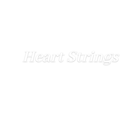
Heart Strings
icken Sie bitte hier für Heart Strings CD Hörprob